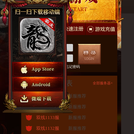
下载
快速注册
游戏充值
自动登录
快速注册
忘记密码
服务器列表
全部服务器+
双线1135服
新服推荐
双线1134服
新服推荐
双线1133服
新服推荐
双线1132服
新服推荐