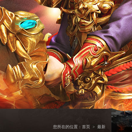
您所在的位置：
首页
>
最新