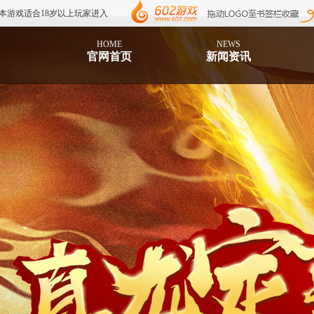
本游戏适合18岁以上玩家进入
HOME
NEWS
官网首页
新闻资讯