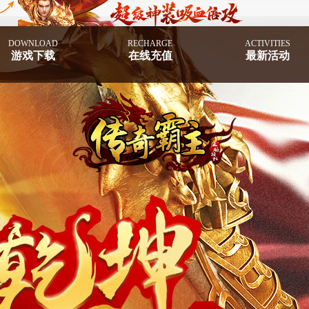
DOWNLOAD
RECHARGE
ACTIVITIES
游戏下载
在线充值
最新活动