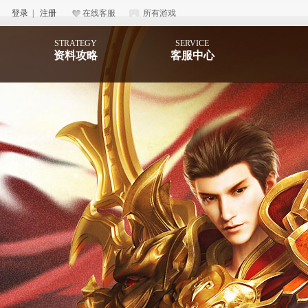
登录
|
注册
在线客服
所有游戏
STRATEGY
SERVICE
资料攻略
客服中心