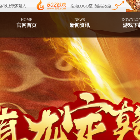
8岁以上玩家进入
HOME
NEWS
DOWNLO
官网首页
新闻资讯
游戏下