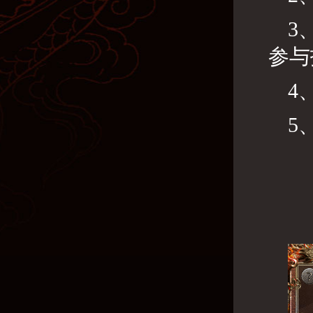
3
参与
4
5